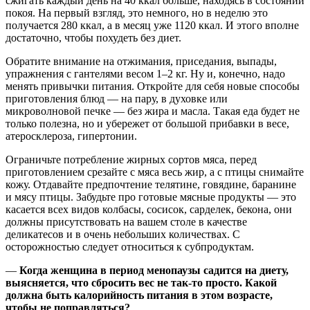
сжигать каждый день на 40 ккал больше, находясь в состоянии
покоя. На первый взгляд, это немного, но в неделю это
получается 280 ккал, а в месяц уже 1120 ккал. И этого вполне
достаточно, чтобы похудеть без диет.
Обратите внимание на отжимания, приседания, выпады,
упражнения с гантелями весом 1–2 кг. Ну и, конечно, надо
менять привычки питания. Откройте для себя новые способы
приготовления блюд — на пару, в духовке или
микроволновой печке — без жира и масла. Такая еда будет не
только полезна, но и убережет от большой прибавки в весе,
атеросклероза, гипертонии.
Ограничьте потребление жирных сортов мяса, перед
приготовлением срезайте с мяса весь жир, а с птицы снимайте
кожу. Отдавайте предпочтение телятине, говядине, баранине
и мясу птицы. Забудьте про готовые мясные продукты — это
касается всех видов колбасы, сосисок, сарделек, бекона, они
должны присутствовать на вашем столе в качестве
деликатесов и в очень небольших количествах. С
осторожностью следует относиться к субпродуктам.
—
Когда женщина в период менопаузы садится на диету,
выясняется, что сбросить вес не так-то просто. Какой
должна быть калорийность питания в этом возрасте,
чтобы не поправляться?