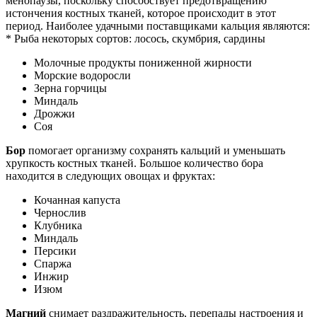
менопаузы, поскольку способствует предотвращению
истончения костных тканей, которое происходит в этот
период. Наиболее удачными поставщиками кальция являются:
* Рыба некоторых сортов: лосось, скумбрия, сардины
Молочные продукты пониженной жирности
Морские водоросли
Зерна горчицы
Миндаль
Дрожжи
Соя
Бор
помогает организму сохранять кальций и уменьшать
хрупкость костных тканей. Большое количество бора
находится в следующих овощах и фруктах:
Кочанная капуста
Чернослив
Клубника
Миндаль
Персики
Спаржа
Инжир
Изюм
Магний
снимает раздражительность, перепады настроения и