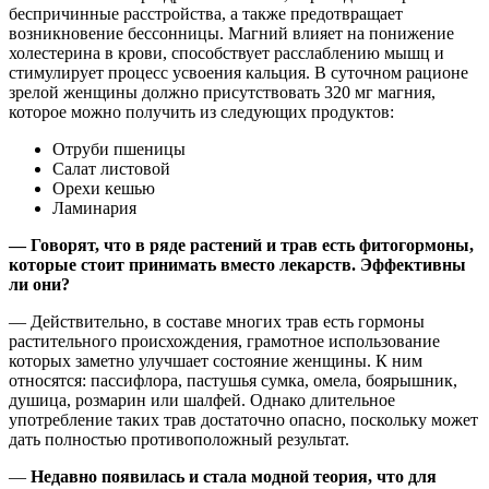
беспричинные расстройства, а также предотвращает
возникновение бессонницы. Магний влияет на понижение
холестерина в крови, способствует расслаблению мышц и
стимулирует процесс усвоения кальция. В суточном рационе
зрелой женщины должно присутствовать 320 мг магния,
которое можно получить из следующих продуктов:
Отруби пшеницы
Салат листовой
Орехи кешью
Ламинария
— Говорят, что в ряде растений и трав есть фитогормоны,
которые стоит принимать вместо лекарств. Эффективны
ли они?
— Действительно, в составе многих трав есть гормоны
растительного происхождения, грамотное использование
которых заметно улучшает состояние женщины. К ним
относятся: пассифлора, пастушья сумка, омела, боярышник,
душица, розмарин или шалфей. Однако длительное
употребление таких трав достаточно опасно, поскольку может
дать полностью противоположный результат.
—
Недавно появилась и стала модной теория, что для