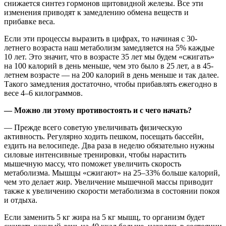
снижается синтез гормонов щитовидной железы. Все эти
изменения приводят к замедлению обмена веществ и
прибавке веса.
Если эти процессы выразить в цифрах, то начиная с 30-
летнего возраста наш метаболизм замедляется на 5% каждые
10 лет. Это значит, что в возрасте 35 лет мы будем «сжигать»
на 100 калорий в день меньше, чем это было в 25 лет, а в 45-
летнем возрасте — на 200 калорий в день меньше и так далее.
Такого замедления достаточно, чтобы прибавлять ежегодно в
весе 4–6 килограммов.
— Можно ли этому противостоять и с чего начать?
— Прежде всего советую увеличивать физическую
активность. Регулярно ходить пешком, посещать бассейн,
ездить на велосипеде. Два раза в неделю обязательно нужны
силовые интенсивные тренировки, чтобы нарастить
мышечную массу, что поможет увеличить скорость
метаболизма. Мышцы «сжигают» на 25–33% больше калорий,
чем это делает жир. Увеличение мышечной массы приводит
также к увеличению скорости метаболизма в состоянии покоя
и отдыха.
Если заменить 5 кг жира на 5 кг мышц, то организм будет