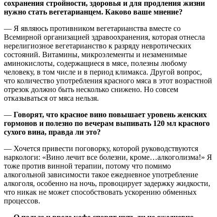
сохранения стройности, здоровья и для продления жизни
нужно стать вегетарианцем. Каково ваше мнение?
— Я являюсь противником вегетарианства вместе со
Всемирной организацией здравоохранения, которая отнесла
нерелигиозное вегетарианство к разряду невротических
состояний. Витамины, микроэлементы и незаменимые
аминокислоты, содержащиеся в мясе, полезны любому
человеку, в том числе и в период климакса. Другой вопрос,
что количество употребления красного мяса в этот возрастной
отрезок должно быть несколько снижено. Но совсем
отказываться от мяса нельзя.
—
Говорят, что красное вино повышает уровень женских
гормонов и полезно по вечерам выпивать 120 мл красного
сухого вина, правда ли это?
— Хочется привести поговорку, которой руководствуются
наркологи: «Вино лечит все болезни, кроме…алкоголизма!» Я
тоже против винной терапии, потому что помимо
алкогольной зависимости такое ежедневное употребление
алкоголя, особенно на ночь, провоцирует задержку жидкости,
что никак не может способствовать ускорению обменных
процессов.