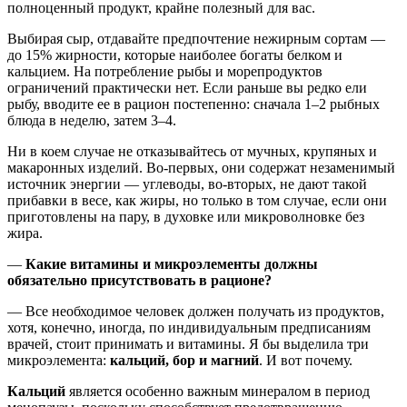
полноценный продукт, крайне полезный для вас.
Выбирая сыр, отдавайте предпочтение нежирным сортам —
до 15% жирности, которые наиболее богаты белком и
кальцием. На потребление рыбы и морепродуктов
ограничений практически нет. Если раньше вы редко ели
рыбу, вводите ее в рацион постепенно: сначала 1–2 рыбных
блюда в неделю, затем 3–4.
Ни в коем случае не отказывайтесь от мучных, крупяных и
макаронных изделий. Во-первых, они содержат незаменимый
источник энергии — углеводы, во-вторых, не дают такой
прибавки в весе, как жиры, но только в том случае, если они
приготовлены на пару, в духовке или микроволновке без
жира.
—
Какие витамины и микроэлементы должны
обязательно присутствовать в рационе?
— Все необходимое человек должен получать из продуктов,
хотя, конечно, иногда, по индивидуальным предписаниям
врачей, стоит принимать и витамины. Я бы выделила три
микроэлемента:
кальций, бор и магний
. И вот почему.
Кальций
является особенно важным минералом в период