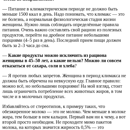
— Питание в климактерическом периоде не должно быть
меньше 1500 ккал в день. Надо понимать, что климакс — это
не болезнь, а нормальная физиологическая стадия жизни
женщины. Нужно лишь соблюдать определённые правила
питания. Очень важно составлять свой рацион из полезных
продуктов, перейти на дробное питание небольшими
порциями (4–5 раз в день). Последний прием пищи должен
быть за 2–3 часа до сна.
—
Какие продукты можно исключить из рациона
женщины в 45–50 лет, а какие нельзя? Можно ли совсем
отказаться от сахара, соли и хлеба
?
— Я против любых запретов. Женщина в период климакса не
должна быть обречена на невкусную еду. Главное правило:
можно всё, но небольшими порциями! На мой взгляд, стоит
лишь ограничить потребление всех животных жиров, в том
числе и в молочных продуктах.
Избавляйтесь от стереотипов, к примеру таких, что
обезжиренное молоко — это не молоко. Чем меньше в молоке
жира, тем больше в нем кальция. Первый вам ни к чему, а вот
второй просто необходим. Не проходите мимо пакетов
молока, на которых значится жирность 0,5% — это