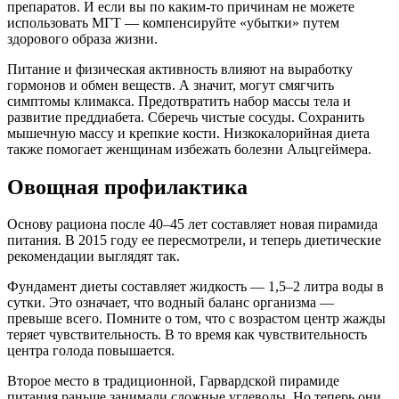
препаратов. И если вы по каким-то причинам не можете
использовать МГТ — компенсируйте «убытки» путем
здорового образа жизни.
Питание и физическая активность влияют на выработку
гормонов и обмен веществ. А значит, могут смягчить
симптомы климакса. Предотвратить набор массы тела и
развитие преддиабета. Сберечь чистые сосуды. Сохранить
мышечную массу и крепкие кости. Низкокалорийная диета
также помогает женщинам избежать болезни Альцгеймера.
Овощная профилактика
Основу рациона после 40–45 лет составляет новая пирамида
питания. В 2015 году ее пересмотрели, и теперь диетические
рекомендации выглядят так.
Фундамент диеты составляет жидкость — 1,5–2 литра воды в
сутки. Это означает, что водный баланс организма —
превыше всего. Помните о том, что с возрастом центр жажды
теряет чувствительность. В то время как чувствительность
центра голода повышается.
Второе место в традиционной, Гарвардской пирамиде
питания раньше занимали сложные углеводы. Но теперь они