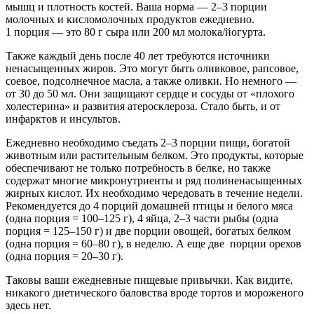
мышц и плотность костей. Ваша норма — 2–3 порции
молочных и кисломолочных продуктов ежедневно.
1 порция — это 80 г сыра или 200 мл молока/йогурта.
Также каждый день после 40 лет требуются источники
ненасыщенных жиров. Это могут быть оливковое, рапсовое,
соевое, подсолнечное масла, а также оливки. Но немного —
от 30 до 50 мл. Они защищают сердце и сосуды от «плохого
холестерина» и развития атеросклероза. Стало быть, и от
инфарктов и инсультов.
Ежедневно необходимо съедать 2–3 порции пищи, богатой
животным или растительным белком. Это продукты, которые
обеспечивают не только потребность в белке, но также
содержат многие микронутриенты и ряд полиненасыщенных
жирных кислот. Их необходимо чередовать в течение недели.
Рекомендуется до 4 порций домашней птицы и белого мяса
(одна порция = 100–125 г), 4 яйца, 2–3 части рыбы (одна
порция = 125–150 г) и две порции овощей, богатых белком
(одна порция = 60–80 г), в неделю. А еще две порции орехов
(одна порция = 20–30 г).
Таковы ваши ежедневные пищевые привычки. Как видите,
никакого диетического баловства вроде тортов и мороженого
здесь нет.