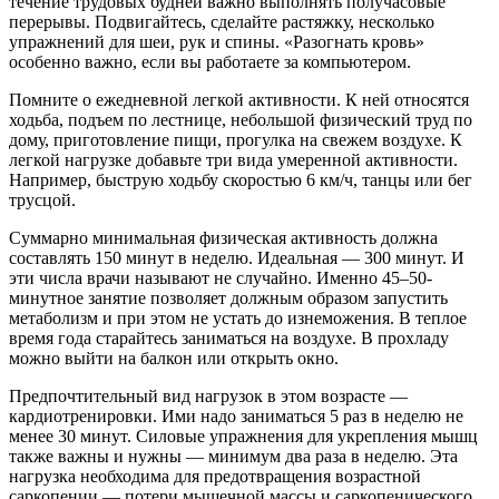
течение трудовых будней важно выполнять получасовые
перерывы. Подвигайтесь, сделайте растяжку, несколько
упражнений для шеи, рук и спины. «Разогнать кровь»
особенно важно, если вы работаете за компьютером.
Помните о ежедневной легкой активности. К ней относятся
ходьба, подъем по лестнице, небольшой физический труд по
дому, приготовление пищи, прогулка на свежем воздухе. К
легкой нагрузке добавьте три вида умеренной активности.
Например, быструю ходьбу скоростью 6 км/ч, танцы или бег
трусцой.
Суммарно минимальная физическая активность должна
составлять 150 минут в неделю. Идеальная — 300 минут. И
эти числа врачи называют не случайно. Именно 45–50-
минутное занятие позволяет должным образом запустить
метаболизм и при этом не устать до изнеможения. В теплое
время года старайтесь заниматься на воздухе. В прохладу
можно выйти на балкон или открыть окно.
Предпочтительный вид нагрузок в этом возрасте —
кардиотренировки. Ими надо заниматься 5 раз в неделю не
менее 30 минут. Силовые упражнения для укрепления мышц
также важны и нужны — минимум два раза в неделю. Эта
нагрузка необходима для предотвращения возрастной
саркопении — потери мышечной массы и саркопенического