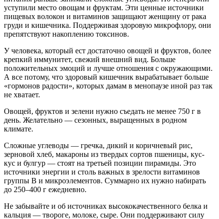
уступили место овощам и фруктам. Эти ценные источники
пищевых волокон и витаминов защищают женщину от рака
груди и кишечника. Поддерживая здоровую микрофлору, они
препятствуют накоплению токсинов.
У человека, который ест достаточно овощей и фруктов, более
крепкий иммунитет, свежий внешний вид. Больше
положительных эмоций и лучше отношения с окружающими.
А все потому, что здоровый кишечник вырабатывает больше
«гормонов радости», которых дамам в менопаузе иной раз так
не хватает.
Овощей, фруктов и зелени нужно съедать не менее 750 г в
день. Желательно — сезонных, выращенных в родном
климате.
Сложные углеводы — гречка, дикий и коричневый рис,
зерновой хлеб, макароны из твердых сортов пшеницы, кус-
кус и булгур — стоят на третьей позиции пирамиды. Это
источники энергии и столь важных в зрелости витаминов
группы В и микроэлементов. Суммарно их нужно набирать
до 250–400 г ежедневно.
Не забывайте и об источниках высококачественного белка и
кальция — твороге, молоке, сыре. Они поддерживают силу